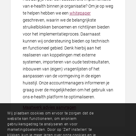
van e-health binnen je organisatie? Om je op weg
te helpen hebben we een
whitepaper
geschreven, waarin we de belangrijkste
struikelblokken benoemen en richtlijnen bieden
voor het implementatieproces. Daarnaast
kunnen wij ondersteuning bieden op technisch
en functioneel gebied. Denk hierbij aan het
realiseren van koppelingen met externe
systemen, importeren van oude testresultaten,
inbouwen van (eigen) vragenlijsten of het
aanpassen van de vormgeving in de eigen
huisstijl. Onze accountmanagers informeren je
graag over de mogelijkheden om het gebruik van
ons e-health platform te optimaliseren.
Maatwerk advies aanvragen
Wij plaatsen cookies om ervoor te zorgen dat de
website kan functioneren, om anoniem
gebruikersgedrag te analyseren en voor
marketingdoeleinden. Door op ‘Zelf instellen’ te
klikken, kun je meer lezen over onze cookies en je