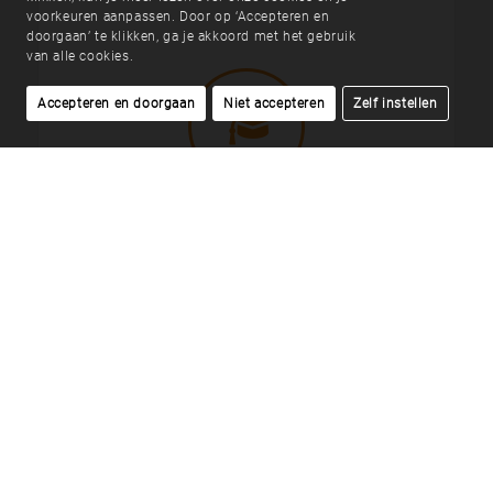
voorkeuren aanpassen. Door op ‘Accepteren en
doorgaan’ te klikken, ga je akkoord met het gebruik
van alle cookies.
Accepteren en doorgaan
Niet accepteren
Zelf instellen
Verdiepende training
Ben je op zoek naar een verdiepende training,
voor jezelf of voor een interne helpdesk? Wij
bieden een uitgebreide (online) training aan,
waarbij een e-health adviseur samen met een
groep behandelaren gaat oefenen in het gebruik
van het platform. Waar mogelijk wordt rekening
gehouden met het behandelaanbod en e-health
behoefte van de betreffende organisatie. Neem
voor meer informatie contact met ons op via
onderstaande button.