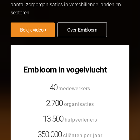
aantal zorgorganisaties in verschillende landen en
sectoren.
Bekijk video
Over Embloom
Embloom in vogelvlucht
40
medewerkers
2
700
.
organisaties
13
500
.
hulpverleners
350
000
.
cliënten per jaar