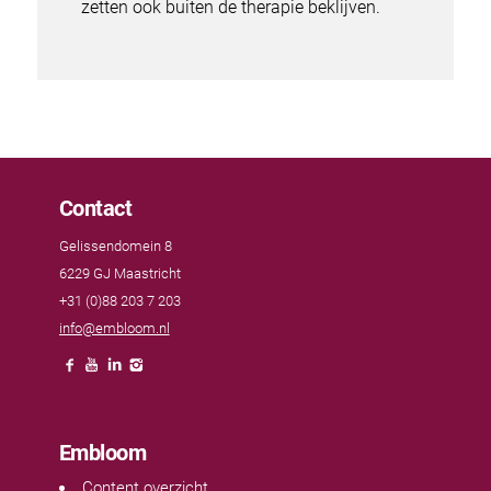
zetten ook buiten de therapie beklijven.
Contact
Gelissendomein 8
6229 GJ Maastricht
+31 (0)88 203 7 203
info@embloom.nl
Embloom
Content overzicht