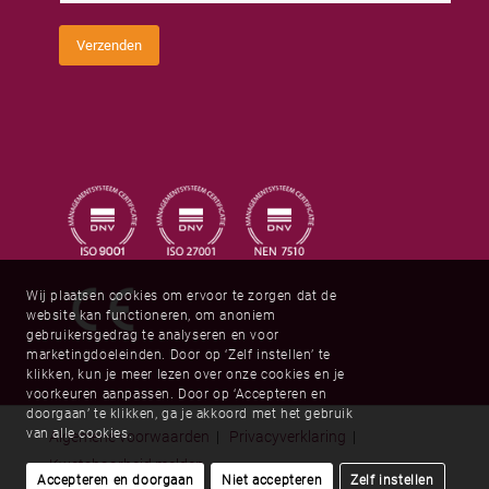
m
o
r
m
e
C
s
Verzenden
a
*
p
t
c
h
a
*
Wij plaatsen cookies om ervoor te zorgen dat de
website kan functioneren, om anoniem
gebruikersgedrag te analyseren en voor
marketingdoeleinden. Door op ‘Zelf instellen’ te
klikken, kun je meer lezen over onze cookies en je
voorkeuren aanpassen. Door op ‘Accepteren en
doorgaan’ te klikken, ga je akkoord met het gebruik
van alle cookies.
Algemene voorwaarden
|
Privacyverklaring
|
Kwetsbaarheid melden
Accepteren en doorgaan
Niet accepteren
Zelf instellen