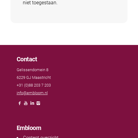
niet toegestaan.
Contact
Gelissendomein 8
6229 GJ Maastricht
+31 (0)88 203 7 203
info@embloom.nl
Embloom
Content overzicht