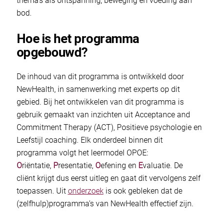
thema’s als ontspanning, beweging en voeding aan
bod.
Hoe is het programma
opgebouwd?
De inhoud van dit programma is ontwikkeld door
NewHealth, in samenwerking met experts op dit
gebied. Bij het ontwikkelen van dit programma is
gebruik gemaakt van inzichten uit Acceptance and
Commitment Therapy (ACT), Positieve psychologie en
Leefstijl coaching. Elk onderdeel binnen dit
programma volgt het leermodel OPOE:
O
riëntatie,
P
resentatie,
O
efening en
E
valuatie. De
cliënt krijgt dus eerst uitleg en gaat dit vervolgens zelf
toepassen. Uit
onderzoek
is ook gebleken dat de
(zelfhulp)programma’s van NewHealth effectief zijn.