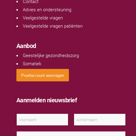
Contact
Advies en ondersteuning
Veelgestelde vragen
Veelgestelde vragen patiënten
Aanbod
Geestelijke gezondheidszorg
Somatiek
Proefaccount aanvragen
Aanmelden nieuwsbrief
N
a
a
V
A
m
o
c
E
*