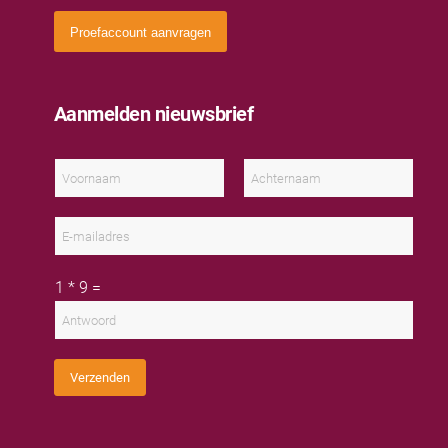
Proefaccount aanvragen
Aanmelden nieuwsbrief
N
a
a
V
A
m
o
c
E
*
o
h
-
r
t
m
n
e
a
a
r
C
i
1
*
9
=
a
n
u
l
m
a
s
a
a
t
d
m
o
r
m
e
C
s
Verzenden
a
*
p
t
c
h