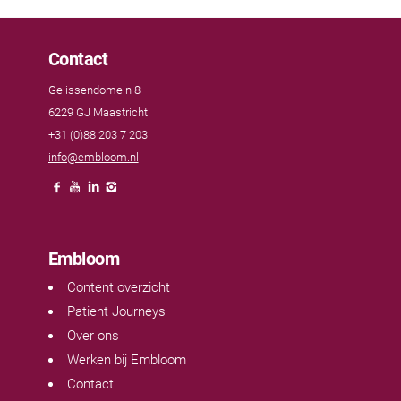
Contact
Gelissendomein 8
6229 GJ Maastricht
+31 (0)88 203 7 203
info@embloom.nl
Embloom
Content overzicht
Patient Journeys
Over ons
Werken bij Embloom
Contact