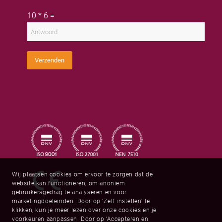
n
e
a
a
r
C
i
10
*
6
=
a
n
u
l
m
a
s
a
a
t
d
m
o
r
m
e
C
s
Verzenden
a
*
p
t
c
h
a
*
Wij plaatsen cookies om ervoor te zorgen dat de
website kan functioneren, om anoniem
gebruikersgedrag te analyseren en voor
marketingdoeleinden. Door op ‘Zelf instellen’ te
klikken, kun je meer lezen over onze cookies en je
voorkeuren aanpassen. Door op ‘Accepteren en