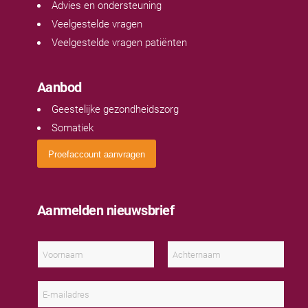
Advies en ondersteuning
Veelgestelde vragen
Veelgestelde vragen patiënten
Aanbod
Geestelijke gezondheidszorg
Somatiek
Proefaccount aanvragen
Aanmelden nieuwsbrief
N
a
a
V
A
m
o
c
E
*
o
h
-
r
t
m