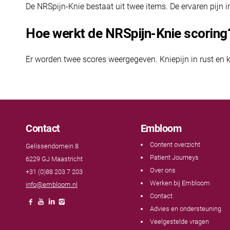
De NRSpijn-Knie bestaat uit twee items. De ervaren pijn i
Hoe werkt de NRSpijn-Knie scoring
Er worden twee scores weergegeven. Kniepijn in rust en kn
Contact
Embloom
Content overzicht
Gelissendomein 8
Patient Journeys
6229 GJ Maastricht
Over ons
+31 (0)88 203 7 203
Werken bij Embloom
info@embloom.nl
Contact
Advies en ondersteuning
Veelgestelde vragen