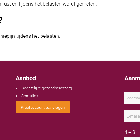
n rust en tijdens het belasten wordt gemeten.
?
iepijn tijdens het belasten.
Aanbod
Aanme
Geestelijke gezondheidszorg
N
Somatiek
a
a
V
Proefaccount aanvragen
m
o
E
*
o
-
r
m
n
a
a
C
i
4
+
3
=
a
u
l
m
s