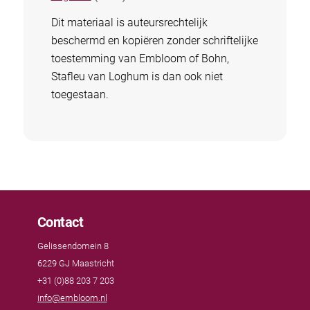
Dit materiaal is auteursrechtelijk
beschermd en kopiëren zonder schriftelijke
toestemming van Embloom of Bohn,
Stafleu van Loghum is dan ook niet
toegestaan.
Contact
Gelissendomein 8
6229 GJ Maastricht
+31 (0)88 203 7 203
info@embloom.nl