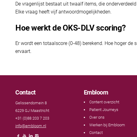
De vragenlijst bestaat uit twaalf items, die onderverdeeld
Elke vraag heeft vijf antwoordmogelijkheden.
Hoe werkt de OKS-DLV scoring?
Er wordt een totaalscore (0-48) berekend. Hoe hoger de 
ervaart.
Contact
Embloom
Content overzicht
Gelissendomein 8
Patient Journeys
6229 GJ Maastricht
Over ons
+31 (0)88 203 7 203
Werken bij Embloom
info@embloom.nl
Contact