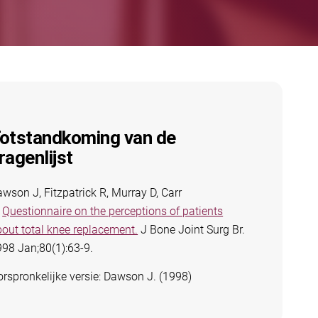
otstandkoming van de
ragenlijst
wson J, Fitzpatrick R, Murray D, Carr
.
Questionnaire on the perceptions of patients
out total knee replacement.
J Bone Joint Surg Br.
98 Jan;80(1):63-9.
rspronkelijke versie: Dawson J. (1998)