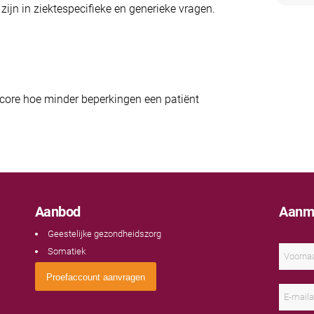
 zijn in ziektespecifieke en generieke vragen.
score hoe minder beperkingen een patiënt
Aanbod
Aanme
Geestelijke gezondheidszorg
N
Somatiek
a
a
V
Proefaccount aanvragen
m
o
E
*
o
-
r
m