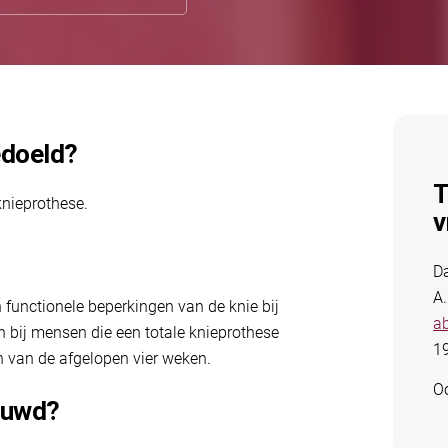
edoeld?
T
knieprothese.
v
Da
A
 functionele beperkingen van de knie bij
ab
n bij mensen die een totale knieprothese
19
n van de afgelopen vier weken.
Oo
ouwd?