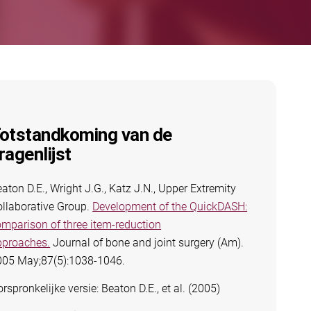
otstandkoming van de
ragenlijst
aton D.E., Wright J.G., Katz J.N., Upper Extremity
llaborative Group.
Development of the QuickDASH:
mparison of three item-reduction
pproaches.
Journal of bone and joint surgery (Am).
005 May;87(5):1038-1046.
rspronkelijke versie: Beaton D.E., et al. (2005)