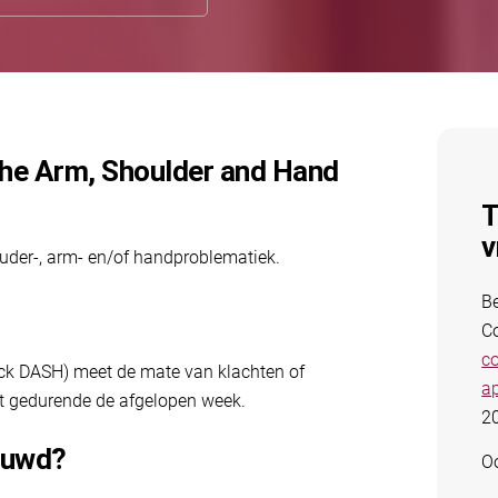
f the Arm, Shoulder and Hand
T
v
uder-, arm- en/of handproblematiek.
Be
Co
co
ick DASH) meet de mate van klachten of
a
it gedurende de afgelopen week.
2
ouwd?
Oo