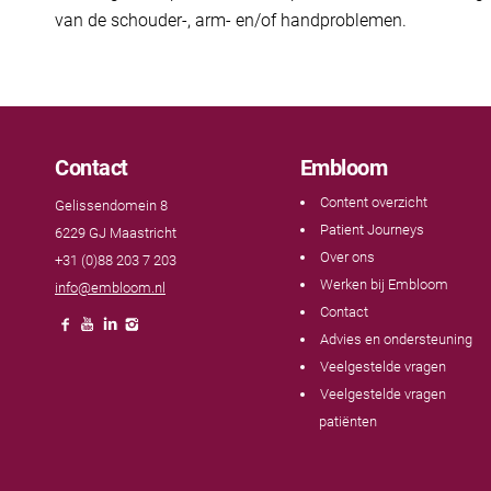
van de schouder-, arm- en/of handproblemen.
Contact
Embloom
Content overzicht
Gelissendomein 8
Patient Journeys
6229 GJ Maastricht
Over ons
+31 (0)88 203 7 203
Werken bij Embloom
info@embloom.nl
Contact
Advies en ondersteuning
Veelgestelde vragen
Veelgestelde vragen
patiënten