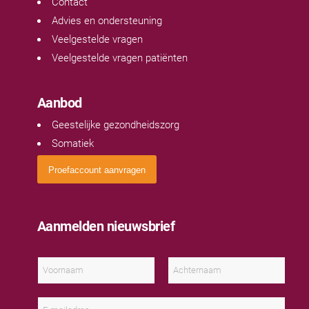
Contact
Advies en ondersteuning
Veelgestelde vragen
Veelgestelde vragen patiënten
Aanbod
Geestelijke gezondheidszorg
Somatiek
Proefaccount aanvragen
Aanmelden nieuwsbrief
N
a
a
V
A
m
o
c
E
*
o
h