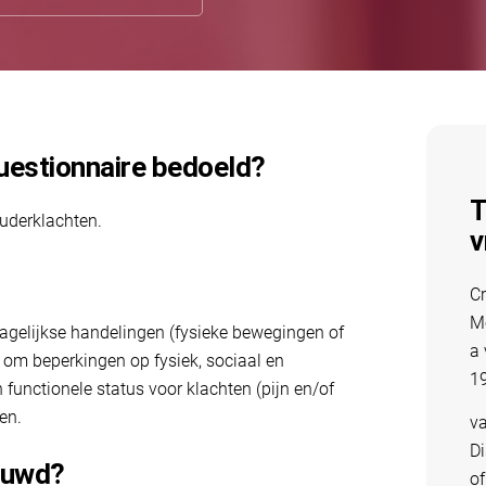
Questionnaire bedoeld?
T
uderklachten.
v
Cr
Me
dagelijkse handelingen (fysieke bewegingen of
a 
t om beperkingen op fysiek, sociaal en
1
 functionele status voor klachten (pijn en/of
en.
va
Di
ouwd?
of