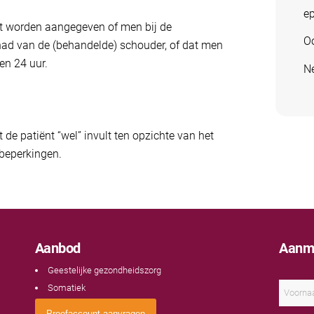
ep
oet worden aangegeven of men bij de
Oo
ehad van de (behandelde) schouder, of dat men
en 24 uur.
Ne
de patiënt “wel” invult ten opzichte van het
 beperkingen.
Aanbod
Aanme
Geestelijke gezondheidszorg
N
Somatiek
a
a
V
Proefaccount aanvragen