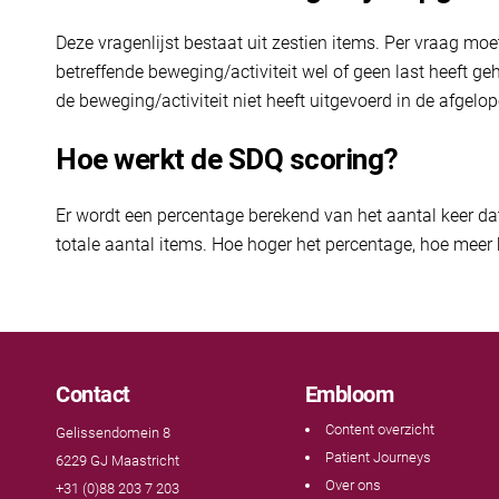
Deze vragenlijst bestaat uit zestien items. Per vraag m
betreffende beweging/activiteit wel of geen last heeft g
de beweging/activiteit niet heeft uitgevoerd in de afgelop
Hoe werkt de SDQ scoring?
Er wordt een percentage berekend van het aantal keer dat 
totale aantal items. Hoe hoger het percentage, hoe meer
Contact
Embloom
Content overzicht
Gelissendomein 8
Patient Journeys
6229 GJ Maastricht
Over ons
+31 (0)88 203 7 203