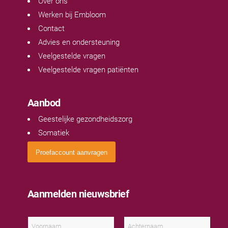
Over ons
Werken bij Embloom
Contact
Advies en ondersteuning
Veelgestelde vragen
Veelgestelde vragen patiënten
Aanbod
Geestelijke gezondheidszorg
Somatiek
Proefaccount aanvragen
Aanmelden nieuwsbrief
N
a