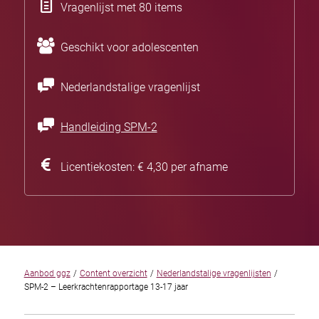
Vragenlijst met 80 items
Geschikt voor adolescenten
Nederlandstalige vragenlijst
Handleiding SPM-2
Licentiekosten: € 4,30 per afname
Aanbod ggz
/
Content overzicht
/
Nederlandstalige vragenlijsten
/
SPM-2 – Leerkrachtenrapportage 13-17 jaar