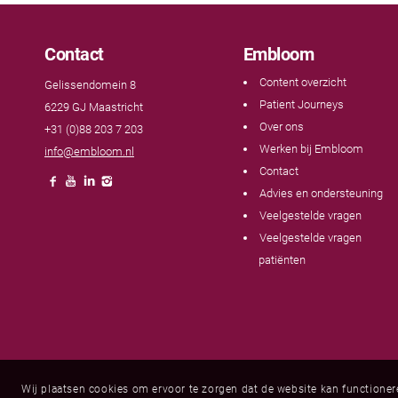
Contact
Embloom
Content overzicht
Gelissendomein 8
Patient Journeys
6229 GJ Maastricht
Over ons
+31 (0)88 203 7 203
Werken bij Embloom
info@embloom.nl
Contact
Advies en ondersteuning
Veelgestelde vragen
Veelgestelde vragen
patiënten
Wij plaatsen cookies om ervoor te zorgen dat de website kan functione