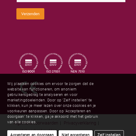
m
o
r
m
e
C
s
Verzenden
a
*
p
t
c
h
a
*
Wij plaatsen cookies om ervoor te zorgen dat de
website kan functioneren, om anoniem
gebruikersgedrag te analyseren en voor
marketingdoeleinden. Door op ‘Zelf instellen’ te
klikken, kun je meer lezen over onze cookies en je
voorkeuren aanpassen. Door op ‘Accepteren en
doorgaan’ te klikken, ga je akkoord met het gebruik
van alle cookies.
Algemene voorwaarden
|
Privacyverklaring
|
Kwetsbaarheid melden
Accepteren en doorgaan
Niet accepteren
Zelf instellen