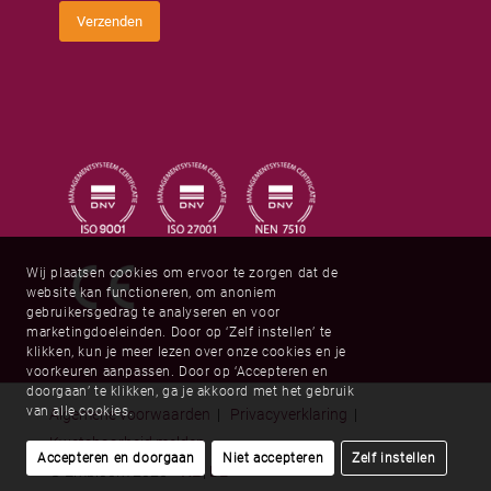
e
C
s
Verzenden
a
*
p
t
c
h
a
*
Wij plaatsen cookies om ervoor te zorgen dat de
website kan functioneren, om anoniem
gebruikersgedrag te analyseren en voor
marketingdoeleinden. Door op ‘Zelf instellen’ te
klikken, kun je meer lezen over onze cookies en je
voorkeuren aanpassen. Door op ‘Accepteren en
doorgaan’ te klikken, ga je akkoord met het gebruik
van alle cookies.
Algemene voorwaarden
|
Privacyverklaring
|
Kwetsbaarheid melden
Accepteren en doorgaan
Niet accepteren
Zelf instellen
© Embloom 2026
NL
|
DE