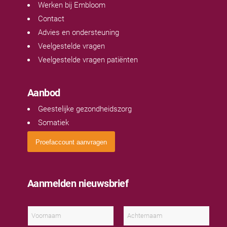
Werken bij Embloom
Contact
Advies en ondersteuning
Veelgestelde vragen
Veelgestelde vragen patiënten
Aanbod
Geestelijke gezondheidszorg
Somatiek
Proefaccount aanvragen
Aanmelden nieuwsbrief
N
a
a