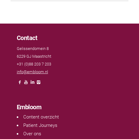
Contact
Gelissendomein 8
6229 GJ Maastricht
+31 (0)88 203 7 203
info@embloom.nl
Embloom
Content overzicht
Patient Journeys
Over ons