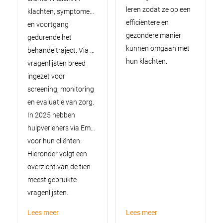
leren zodat ze op een
klachten, symptomen, functioneren
efficiëntere en
en voortgang
gezondere manier
gedurende het
kunnen omgaan met
behandeltraject. Via Embloom worden
hun klachten.
vragenlijsten breed
ingezet voor
screening, monitoring
en evaluatie van zorg.
In 2025 hebben
hulpverleners via Embloom 757.479 vragenlijsten klaargezet
voor hun cliënten.
Hieronder volgt een
overzicht van de tien
meest gebruikte
vragenlijsten.
Lees meer
Lees meer