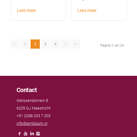
Lees meer
Lees meer
2
‹
1
3
4
›
»
Pagina 2 van 24
Contact
Gelissendomein 8
6229 GJ Maastricht
+31 (0)88 203 7 203
info@embloom.nl