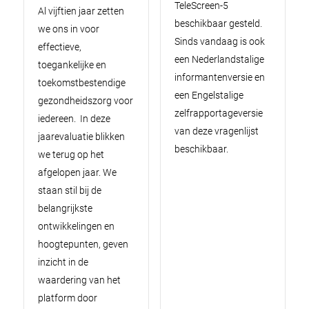
TeleScreen-5
Al vijftien jaar zetten
beschikbaar gesteld.
we ons in voor
Sinds vandaag is ook
effectieve,
een Nederlandstalige
toegankelijke en
informantenversie en
toekomstbestendige
een Engelstalige
gezondheidszorg voor
zelfrapportageversie
iedereen. In deze
van deze vragenlijst
jaarevaluatie blikken
beschikbaar.
we terug op het
afgelopen jaar. We
staan stil bij de
belangrijkste
ontwikkelingen en
hoogtepunten, geven
inzicht in de
waardering van het
platform door