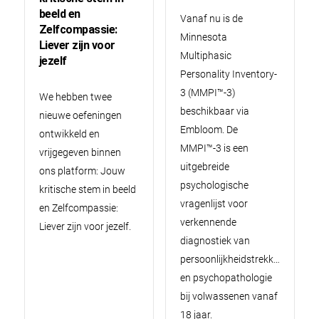
beeld en
Vanaf nu is de
Zelfcompassie:
Minnesota
Liever zijn voor
Multiphasic
jezelf
Personality Inventory-
3 (MMPI™-3)
We hebben twee
beschikbaar via
nieuwe oefeningen
Embloom. De
ontwikkeld en
MMPI™-3 is een
vrijgegeven binnen
uitgebreide
ons platform: Jouw
psychologische
kritische stem in beeld
vragenlijst voor
en Zelfcompassie:
verkennende
Liever zijn voor jezelf.
diagnostiek van
persoonlijkheidstrekken
en psychopathologie
bij volwassenen vanaf
18 jaar.