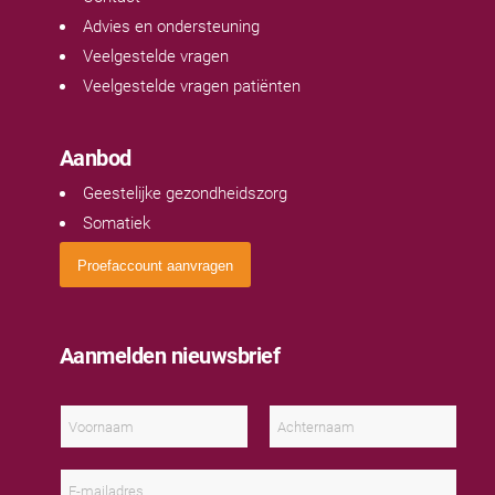
Advies en ondersteuning
Veelgestelde vragen
Veelgestelde vragen patiënten
Aanbod
Geestelijke gezondheidszorg
Somatiek
Proefaccount aanvragen
Aanmelden nieuwsbrief
N
a
a
V
A
m
o
c
E
*
o
h
-