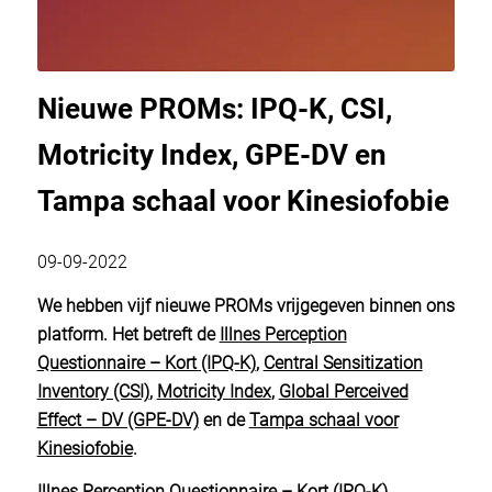
Nieuwe PROMs: IPQ-K, CSI,
Motricity Index, GPE-DV en
Tampa schaal voor Kinesiofobie
09-09-2022
We hebben vijf nieuwe PROMs vrijgegeven binnen ons
platform. Het betreft de
Illnes Perception
Questionnaire – Kort (IPQ-K)
,
Central Sensitization
Inventory (CSI)
,
Motricity Index
,
Global Perceived
Effect – DV (GPE-DV)
en de
Tampa schaal voor
Kinesiofobie
.
Illnes Perception Questionnaire – Kort (IPQ-K)