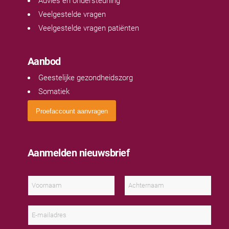
Advies en ondersteuning
Veelgestelde vragen
Veelgestelde vragen patiënten
Aanbod
Geestelijke gezondheidszorg
Somatiek
Proefaccount aanvragen
Aanmelden nieuwsbrief
N
a
a
V
A
m
o
c
E
*
o
h
-
r
t
m
n
e