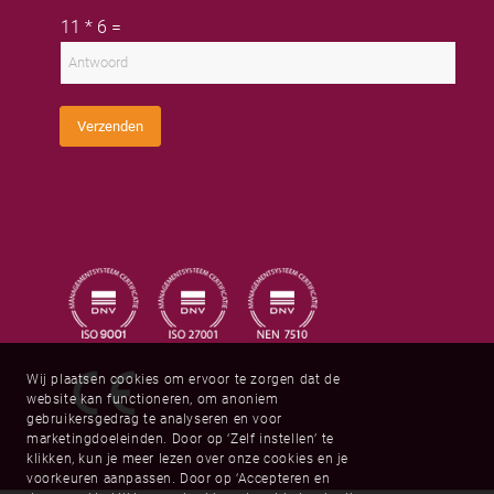
a
a
r
C
i
11
*
6
=
a
n
u
l
m
a
s
a
a
t
d
m
o
r
m
e
C
s
Verzenden
a
*
p
t
c
h
a
*
Wij plaatsen cookies om ervoor te zorgen dat de
website kan functioneren, om anoniem
gebruikersgedrag te analyseren en voor
marketingdoeleinden. Door op ‘Zelf instellen’ te
klikken, kun je meer lezen over onze cookies en je
voorkeuren aanpassen. Door op ‘Accepteren en