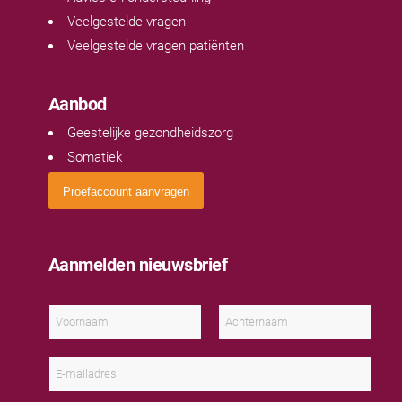
Veelgestelde vragen
Veelgestelde vragen patiënten
Aanbod
Geestelijke gezondheidszorg
Somatiek
Proefaccount aanvragen
Aanmelden nieuwsbrief
N
a
a
V
A
m
o
c
E
*
o
h
-
r
t
m
n
e