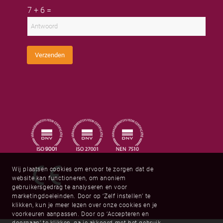
a
a
r
C
i
7
+
6
=
a
n
u
l
m
a
s
a
a
t
d
m
o
r
m
e
C
s
Verzenden
a
*
p
t
c
h
a
*
Wij plaatsen cookies om ervoor te zorgen dat de
website kan functioneren, om anoniem
gebruikersgedrag te analyseren en voor
marketingdoeleinden. Door op ‘Zelf instellen’ te
klikken, kun je meer lezen over onze cookies en je
voorkeuren aanpassen. Door op ‘Accepteren en