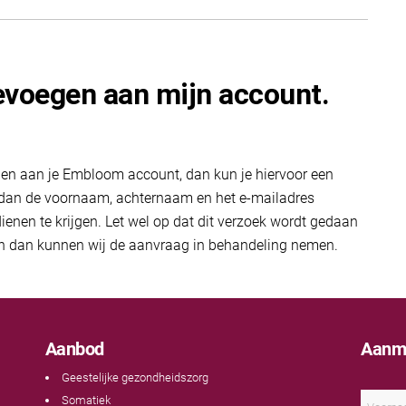
oevoegen aan mijn account.
gen aan je Embloom account, dan kun je hiervoor een
je dan de voornaam, achternaam en het e-mailadres
enen te krijgen. Let wel op dat dit verzoek wordt gedaan
en dan kunnen wij de aanvraag in behandeling nemen.
Aanbod
Aanme
Geestelijke gezondheidszorg
N
Somatiek