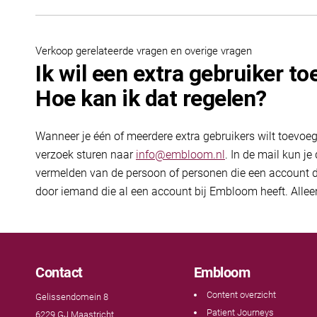
Verkoop gerelateerde vragen en overige vragen
Ik wil een extra gebruiker t
Hoe kan ik dat regelen?
Wanneer je één of meerdere extra gebruikers wilt toevoe
verzoek sturen naar
info@embloom.nl
. In de mail kun 
vermelden van de persoon of personen die een account di
door iemand die al een account bij Embloom heeft. Alle
Contact
Embloom
Content overzicht
Gelissendomein 8
Patient Journeys
6229 GJ Maastricht