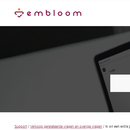
Support
/
Verkoop gerelateerde vragen en overige vragen
/ Ik wil een extra