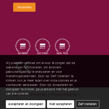
m
e
C
s
Verzenden
a
*
p
t
c
h
a
*
Wij plaatsen cookies om ervoor te zorgen dat de
website kan functioneren, om anoniem
gebruikersgedrag te analyseren en voor
marketingdoeleinden. Door op ‘Zelf instellen’ te
klikken, kun je meer lezen over onze cookies en je
voorkeuren aanpassen. Door op ‘Accepteren en
doorgaan’ te klikken, ga je akkoord met het gebruik
van alle cookies.
Algemene voorwaarden
|
Privacyverklaring
|
Kwetsbaarheid melden
Accepteren en doorgaan
Niet accepteren
Zelf instellen
© Embloom 2026
NL
|
DE