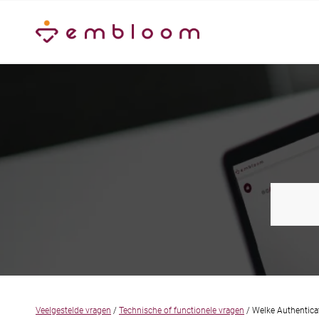
Veelgestelde vragen
/
Technische of functionele vragen
/ Welke Authenticat