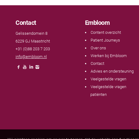
Contact
Embloom
Content overzicht
Gelissendomein 8
Patient Journeys
6229 GJ Maastricht
Over ons
+31 (0)88 203 7 203
Werken bij Embloom
info@embloom.nl
Contact
Advies en ondersteuning
Veelgestelde vragen
Veelgestelde vragen
patiënten