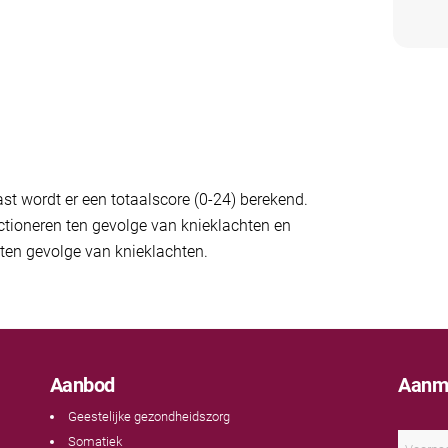
st wordt er een totaalscore (0-24) berekend.
nctioneren ten gevolge van knieklachten en
 ten gevolge van knieklachten.
Aanbod
Aanme
Geestelijke gezondheidszorg
N
Somatiek