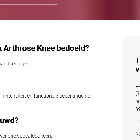
ex Arthrose Knee bedoeld?
T
eaandoeningen.
v
Le
(1
nintensiteit en functionele beperkingen bij
hi
89
ouwd?
Oo
Ne
over drie subcategorieën: