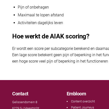
Pijn of onbehagen
Maximaal te lopen afstand
Activiteiten dagelijks leven
Hoe werkt de AIAK scoring?
Er wordt een score per subcategorie berekend en daarnaa
Een lage score betekent geen pijn of beperking in het fu
een hoge score veel pijn of beperking in het functioneren
Contact
Embloom
Content overzicht
Gelissendomein 8
Patient Journeys
6229 GJ Maastricht