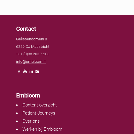
Contact
Gelissendomein 8
6229 GJ Maastricht
+31 (0)88 203 7 203
info@embloom.nl
Embloom
Content overzicht
Patient Journeys
Over ons
Werken bij Embloom