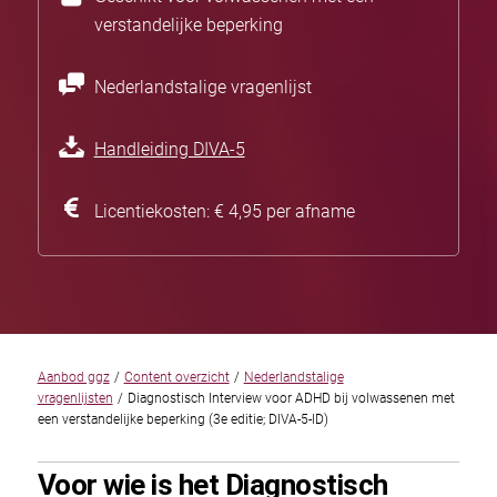
verstandelijke beperking
Nederlandstalige vragenlijst
Handleiding DIVA-5
Licentiekosten: € 4,95 per afname
Aanbod ggz
/
Content overzicht
/
Nederlandstalige
vragenlijsten
/
Diagnostisch Interview voor ADHD bij volwassenen met
een verstandelijke beperking (3e editie; DIVA-5-ID)
Voor wie is het Diagnostisch