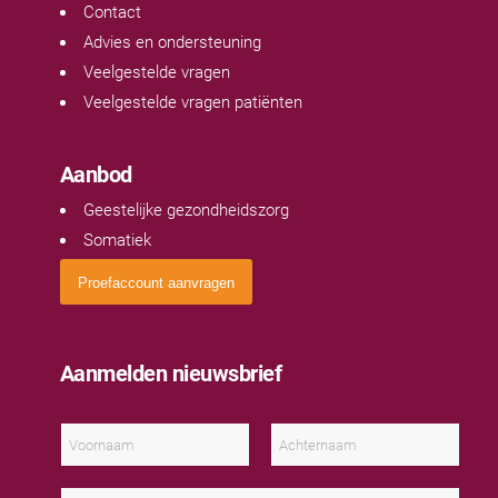
Contact
Advies en ondersteuning
Veelgestelde vragen
Veelgestelde vragen patiënten
Aanbod
Geestelijke gezondheidszorg
Somatiek
Proefaccount aanvragen
Aanmelden nieuwsbrief
N
a
a
V
A
m
o
c
E
*