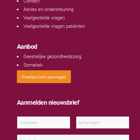
Contact
Advies en ondersteuning
Veelgestelde vragen
Veelgestelde vragen patiënten
Aanbod
Geestelijke gezondheidszorg
Somatiek
Proefaccount aanvragen
Aanmelden nieuwsbrief
N
a
a
V
A
m
o
c
E
*
o
h