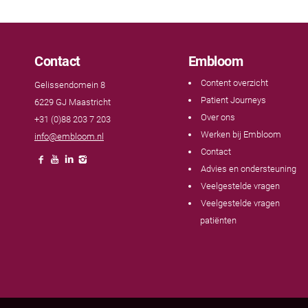
Contact
Embloom
Content overzicht
Gelissendomein 8
Patient Journeys
6229 GJ Maastricht
Over ons
+31 (0)88 203 7 203
Werken bij Embloom
info@embloom.nl
Contact
Advies en ondersteuning
Veelgestelde vragen
Veelgestelde vragen
patiënten