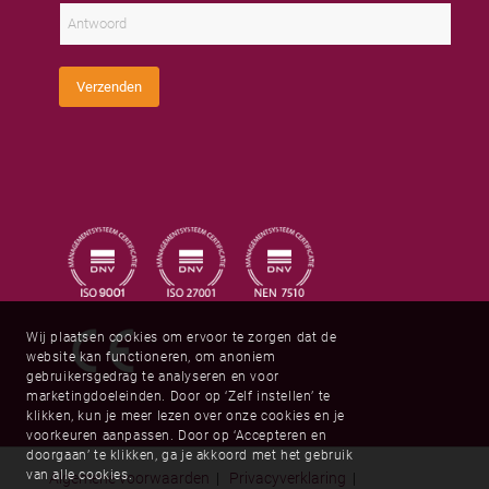
m
a
s
a
a
t
d
m
o
r
m
e
C
s
Verzenden
a
*
p
t
c
h
a
*
Wij plaatsen cookies om ervoor te zorgen dat de
website kan functioneren, om anoniem
gebruikersgedrag te analyseren en voor
marketingdoeleinden. Door op ‘Zelf instellen’ te
klikken, kun je meer lezen over onze cookies en je
voorkeuren aanpassen. Door op ‘Accepteren en
doorgaan’ te klikken, ga je akkoord met het gebruik
van alle cookies.
Algemene voorwaarden
|
Privacyverklaring
|