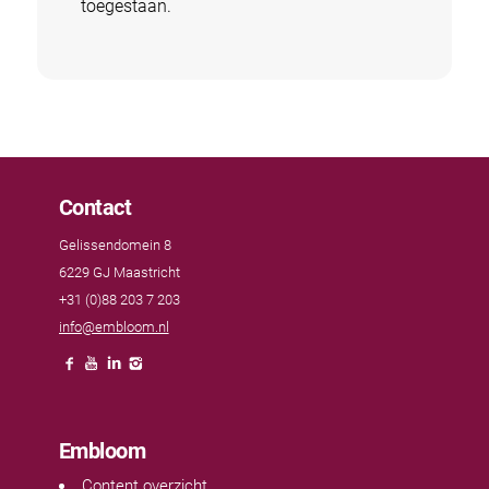
toegestaan.
Contact
Gelissendomein 8
6229 GJ Maastricht
+31 (0)88 203 7 203
info@embloom.nl
Embloom
Content overzicht