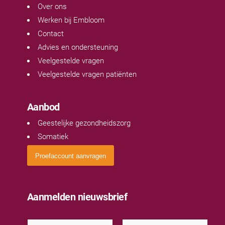
Over ons
Werken bij Embloom
Contact
Advies en ondersteuning
Veelgestelde vragen
Veelgestelde vragen patiënten
Aanbod
Geestelijke gezondheidszorg
Somatiek
Proefaccount aanvragen
Aanmelden nieuwsbrief
N