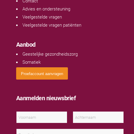
Contact
Advies en ondersteuning
Veelgestelde vragen
Veelgestelde vragen patiënten
Aanbod
Geestelijke gezondheidszorg
Somatiek
Proefaccount aanvragen
Aanmelden nieuwsbrief
N
a
a
V
A
m
o
c
E
*
o
h