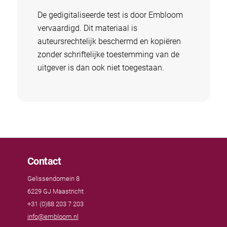
De gedigitaliseerde test is door Embloom
vervaardigd. Dit materiaal is
auteursrechtelijk beschermd en kopiëren
zonder schriftelijke toestemming van de
uitgever is dan ook niet toegestaan.
Contact
Gelissendomein 8
6229 GJ Maastricht
+31 (0)88 203 7 203
info@embloom.nl