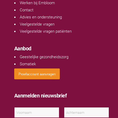
Werken bij Embloom
Contact
Advies en ondersteuning
Veelgestelde vragen
Veelgestelde vragen patiënten
Aanbod
Geestelijke gezondheidszorg
Somatiek
Proefaccount aanvragen
Aanmelden nieuwsbrief
N
a
a