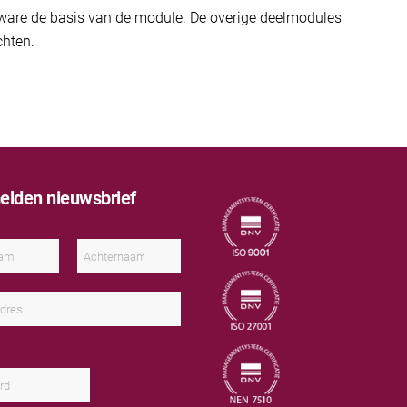
are de basis van de module. De overige deelmodules
chten.
lden nieuwsbrief
A
c
h
t
e
r
n
a
a
m