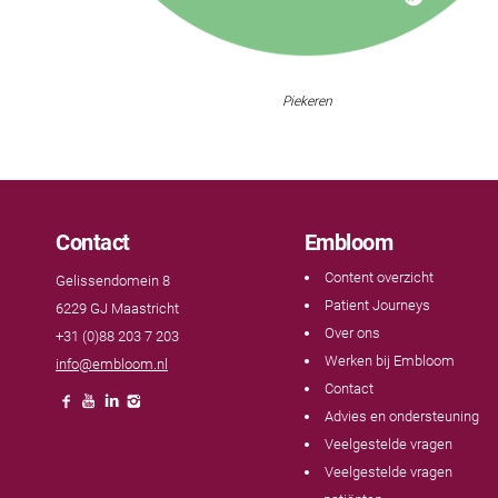
Piekeren
Contact
Embloom
Content overzicht
Gelissendomein 8
Patient Journeys
6229 GJ Maastricht
Over ons
+31 (0)88 203 7 203
Werken bij Embloom
info@embloom.nl
Contact
Advies en ondersteuning
Veelgestelde vragen
Veelgestelde vragen