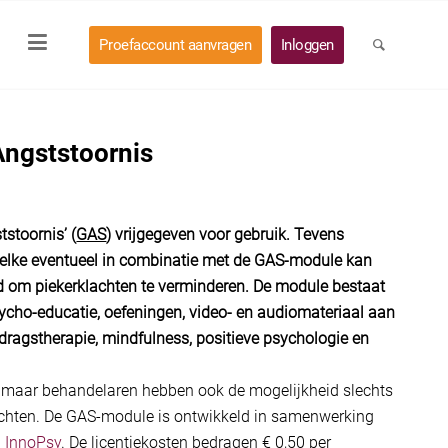
Proefaccount aanvragen
Inloggen
Angststoornis
stoornis’ (
GAS
) vrijgegeven voor gebruik. Tevens
welke eventueel in combinatie met de GAS-module kan
d om piekerklachten te verminderen. De module bestaat
ycho-educatie, oefeningen, video- en audiomateriaal aan
edragstherapie, mindfulness, positieve psychologie en
, maar behandelaren hebben ook de mogelijkheid slechts
 achten. De GAS-module is ontwikkeld in samenwerking
n
InnoPsy
. De licentiekosten bedragen € 0,50 per