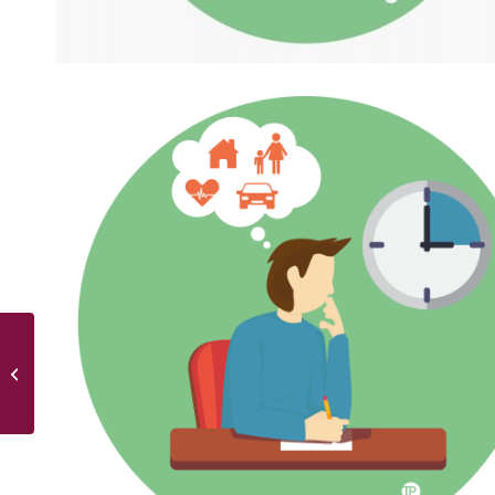
Cliëntbeoordeling e-
health eerste helft 2018