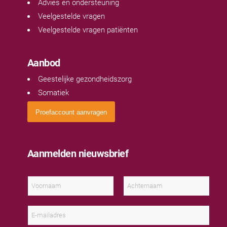
Advies en ondersteuning
Veelgestelde vragen
Veelgestelde vragen patiënten
Aanbod
Geestelijke gezondheidszorg
Somatiek
Proefaccount aanvragen
Aanmelden nieuwsbrief
N
a
a
V
A
m
o
c
E
*
o
h
-
r
t
m