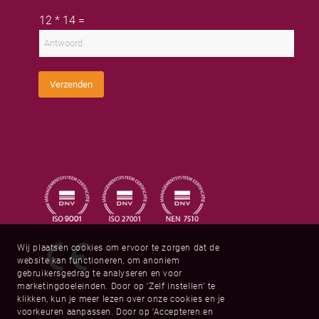
n
e
a
a
r
C
i
12
*
14
=
a
n
u
l
m
a
s
a
a
t
d
m
o
r
m
e
C
s
Verzenden
a
*
p
t
c
h
a
*
Wij plaatsen cookies om ervoor te zorgen dat de
website kan functioneren, om anoniem
gebruikersgedrag te analyseren en voor
marketingdoeleinden. Door op ‘Zelf instellen’ te
klikken, kun je meer lezen over onze cookies en je
voorkeuren aanpassen. Door op ‘Accepteren en