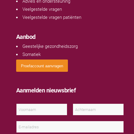
Advies en ondersteuning
Veelgestelde vragen
Veelgestelde vragen patiënten
Aanbod
Geestelijke gezondheidszorg
Somatiek
Proefaccount aanvragen
Aanmelden nieuwsbrief
N
a
a
V
A
m
o
c
E
*
o
h
-
r
t
m