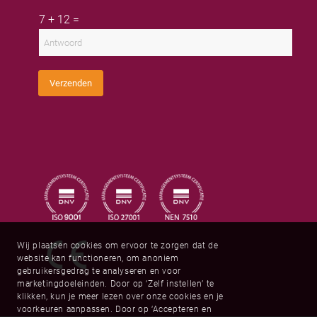
n
e
a
a
r
C
i
7
+
12
=
a
n
u
l
m
a
s
a
a
t
d
m
o
r
m
e
C
s
Verzenden
a
*
p
t
c
h
a
*
Wij plaatsen cookies om ervoor te zorgen dat de
website kan functioneren, om anoniem
gebruikersgedrag te analyseren en voor
marketingdoeleinden. Door op ‘Zelf instellen’ te
klikken, kun je meer lezen over onze cookies en je
voorkeuren aanpassen. Door op ‘Accepteren en