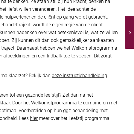
a te denken. Ze staan stil bij hun kracht, denken na
het liefst willen veranderen. Het idee achter de
de hulpverlener en de cliënt op gang wordt gebracht.
behandeltraject, wordt de eigen regie van de cliënt
 kunnen nadenken over wat betekenisvol is, wat ze willen
bben. Zij kunnen dit dan ook gemakkelijker aankaarten
en traject. Daarnaast hebben we het Welkomstprogramma
 afbeeldingen en een tijdbalk toe te voegen. Dit zorgt
ma klaarzet? Bekijk dan
deze instructiehandleiding
.
eren tot een gezonde leefstijl? Zet dan na het
klaar. Door het Welkomstprogramma te combineren met
 optimaal voorbereiden op hun ggz-behandeling met
zondheid. Lees
hier
meer over het Leefstijlprogramma.