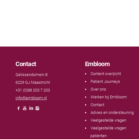
Contact
Embloom
Content overzicht
Gelissendomein 8
Patient Journeys
6229 GJ Maastricht
Over ons
+31 (0)88 203 7 203
Werken bij Embloom
info@embloom.nl
Contact
Advies en ondersteuning
Veelgestelde vragen
Veelgestelde vragen
patiënten