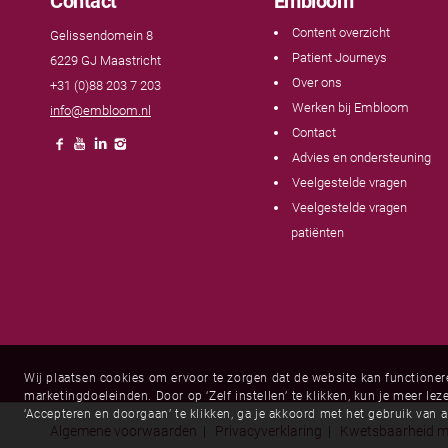
Contact
Embloom
Content overzicht
Gelissendomein 8
Patient Journeys
6229 GJ Maastricht
Over ons
+31 (0)88 203 7 203
Werken bij Embloom
info@embloom.nl
Contact
Advies en ondersteuning
Veelgestelde vragen
Veelgestelde vragen
patiënten
Wij plaatsen cookies om ervoor te zorgen dat de website kan functione
marketingdoeleinden. Door op ‘Zelf instellen’ te klikken, kun je meer l
‘Accepteren en doorgaan’ te klikken, ga je akkoord met het gebruik van a
Algemene voorwaarden
|
Privacyverklaring
|
Kwetsbaarheid m