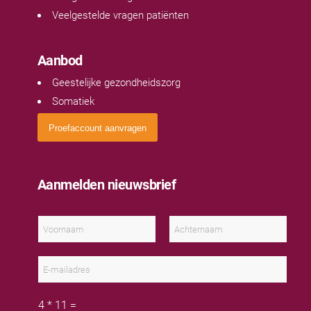
Veelgestelde vragen patiënten
Aanbod
Geestelijke gezondheidszorg
Somatiek
Proefaccount aanvragen
Aanmelden nieuwsbrief
N
a
a
V
A
m
o
c
E
*
o
h
-
r
t
m
n
e
a
a
r
C
i
4
*
11
=
a
n