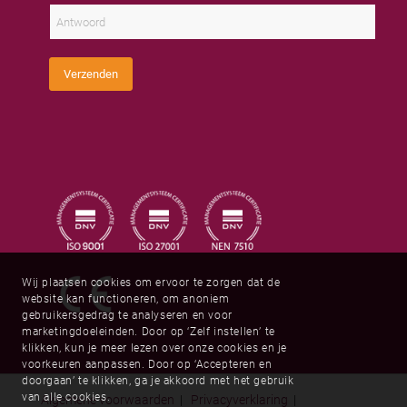
u
l
m
a
s
a
a
t
d
m
o
r
m
e
C
s
Verzenden
a
*
p
t
c
h
a
*
Wij plaatsen cookies om ervoor te zorgen dat de
website kan functioneren, om anoniem
gebruikersgedrag te analyseren en voor
marketingdoeleinden. Door op ‘Zelf instellen’ te
klikken, kun je meer lezen over onze cookies en je
voorkeuren aanpassen. Door op ‘Accepteren en
doorgaan’ te klikken, ga je akkoord met het gebruik
van alle cookies.
Algemene voorwaarden
|
Privacyverklaring
|