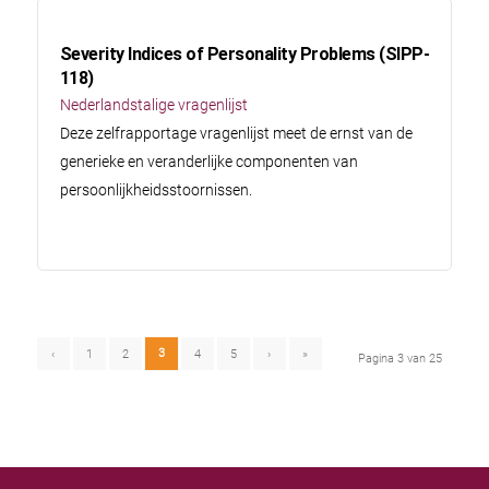
Severity Indices of Personality Problems (SIPP-
118)
Nederlandstalige vragenlijst
Deze zelfrapportage vragenlijst meet de ernst van de
generieke en veranderlijke componenten van
persoonlijkheidsstoornissen.
3
‹
1
2
4
5
›
»
Pagina 3 van 25