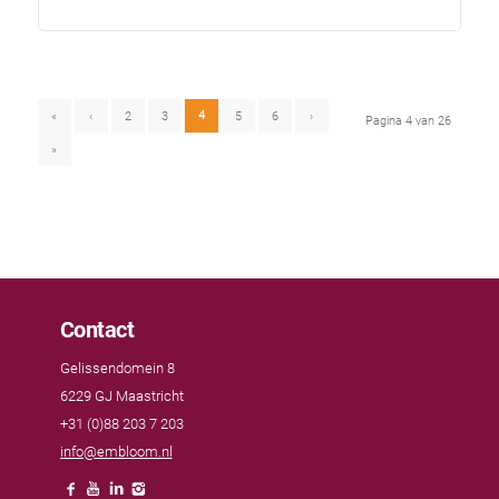
4
«
‹
2
3
5
6
›
Pagina 4 van 26
»
Contact
Gelissendomein 8
6229 GJ Maastricht
+31 (0)88 203 7 203
info@embloom.nl