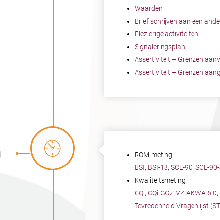
Waarden
Brief schrijven aan
een ande
Plezierige activiteiten
Signaleringsplan
Assertiviteit – Grenzen aan
Assertiviteit – Grenzen aan
g
ROM-meting
BSI
,
BSI-18
,
SCL-90
,
SCL-90-
Kwaliteitsmeting
CQi
,
CQi-GGZ-VZ-AKWA 6.0
,
Tevredenheid Vragenlijst (S