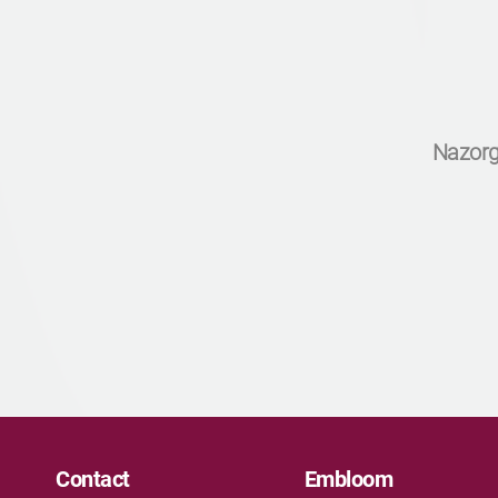
Nazor
Contact
Embloom