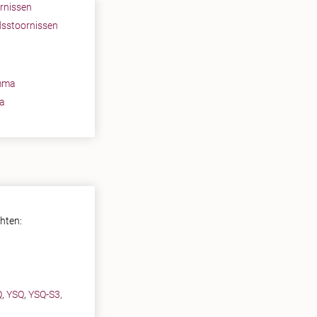
rnissen
dsstoornissen
mma
a
chten:
Q
,
YSQ
,
YSQ-S3
,