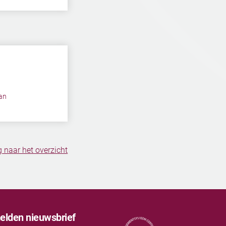
an
 naar het overzicht
lden nieuwsbrief