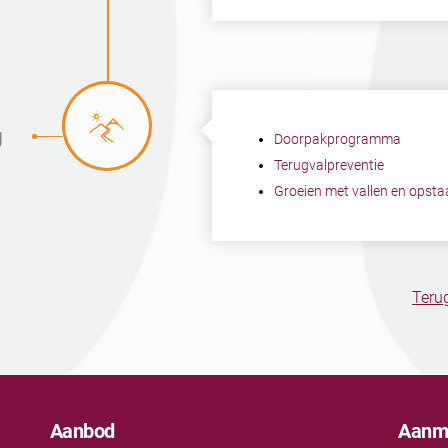
g
Doorpakprogramma
Terugvalpreventie
Groeien met vallen en opsta
Terug
Aanbod
Aanme