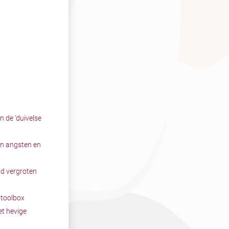
n de ‘duivelse
an angsten en
id vergroten
 toolbox
t hevige