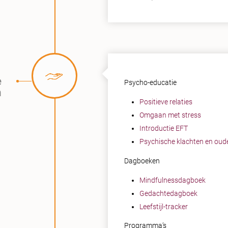
e
Psycho-educatie
h
Positieve relaties
Omgaan met stress
Introductie EFT
Psychische klachten en oud
Dagboeken
Mindfulnessdagboek
Gedachtedagboek
Leefstijl-tracker
Programma’s