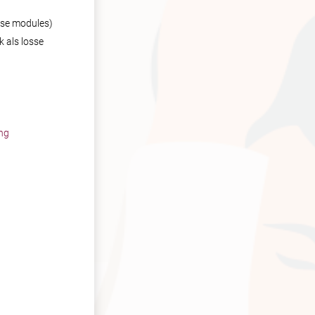
sse modules)
k als losse
ng