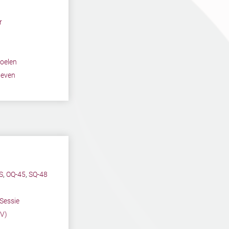
r
voelen
geven
S
,
OQ-45
,
SQ-48
Sessie
TV)