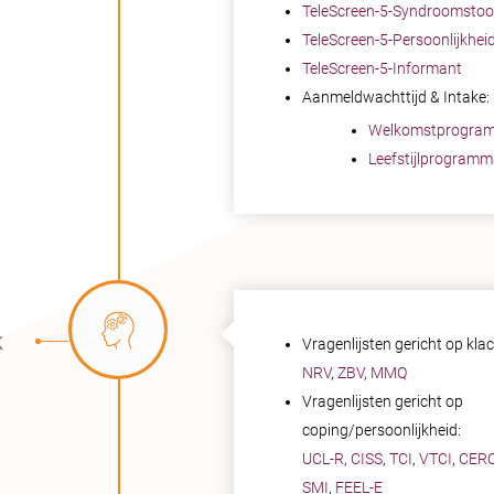
TeleScreen-5-Syndroomstoo
TeleScreen-5-Persoonlijkhei
TeleScreen-5-Informant
Aanmeldwachttijd & Intake:
Welkomstprogra
Leefstijlprogramm
k
Vragenlijsten gericht op kla
NRV
,
ZBV
,
MMQ
Vragenlijsten gericht op
coping/persoonlijkheid:
UCL-R
,
CISS
,
TCI
,
VTCI
,
CER
SMI
,
FEEL-E